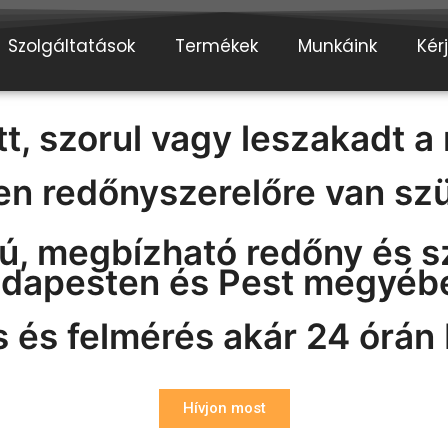
Szolgáltatások
Termékek
Munkáink
Kér
tt, szorul vagy leszakadt a
en redőnyszerelőre van sz
ú, megbízható redőny és s
dapesten és Pest megyéb
 és felmérés akár 24 órán 
Hívjon most