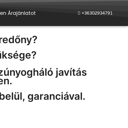
jen Árajánlatot
+36302934791
 redőny?
üksége?
zúnyogháló javítás
en.
belül, garanciával.