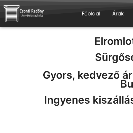
Főoldal
Árak
Elromlo
Sürgős
Gyors, kedvező ár
Bu
Ingyenes kiszállás