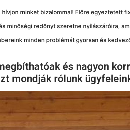
 hívjon minket bizalommal!
Előre egyeztetett fix
és minőségi redőnyt szeretne nyílászáróira, am
bereink minden problémát gyorsan és kedvező
megbíthatóak és nagyon korr
zt mondják rólunk ügyfelein