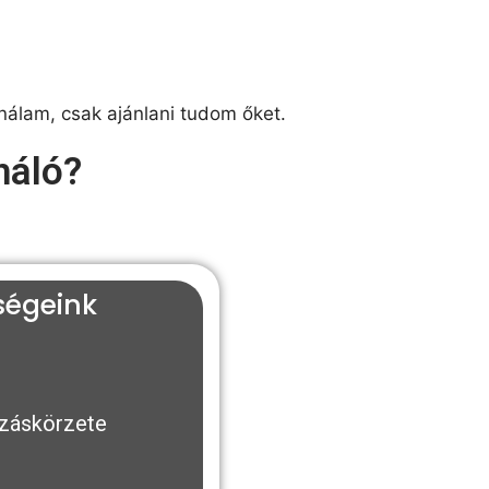
álam, csak ajánlani tudom őket.
háló?
ségeink
záskörzete