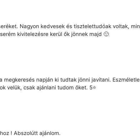
réket. Nagyon kedvesek és tisztelettudóak voltak, min
erém kivitelezésre kerül ők jönnek majd 🙂
 a megkeresés napján ki tudtak jönni javítani. Eszméletlen
 velük, csak ajánlani tudom őket. 5⭐️
oz ! Abszolútt ajánlom.