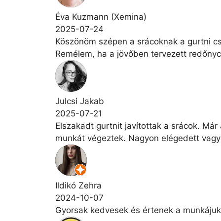
Éva Kuzmann (Xemina)
2025-07-24
Köszönöm szépen a srácoknak a gurtni cse
Remélem, ha a jövőben tervezett redőnycs
Julcsi Jakab
2025-07-21
Elszakadt gurtnit javítottak a srácok. Már
munkát végeztek. Nagyon elégedett vagyok
Ildikó Zehra
2024-10-07
Gyorsak kedvesek és értenek a munkájukh