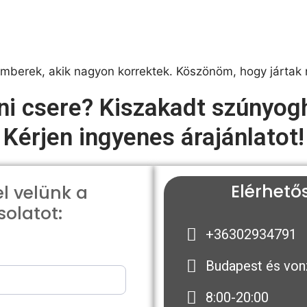
berek, akik nagyon korrektek. Köszönöm, hogy jártak n
ni csere? Kiszakadt szúnyog
Kérjen ingyenes árajánlatot!
Elérhető
l velünk a
olatot:
+36302934791
Budapest és von
8:00-20:00